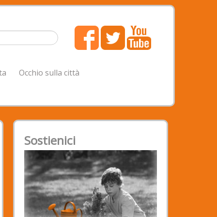
ta
Occhio sulla città
Sostienici