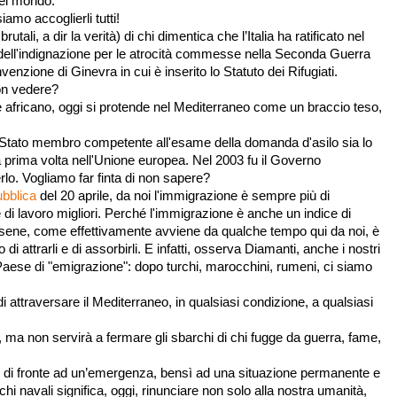
del mondo.
amo accoglierli tutti!
tali, a dir la verità) di chi dimentica che l’Italia ha ratificato nel
a dell'indignazione per le atrocità commesse nella Seconda Guerra
enzione di Ginevra in cui è inserito lo Statuto dei Rifugiati.
non vedere?
te africano, oggi si protende nel Mediterraneo come un braccio teso,
 Stato membro competente all'esame della domanda d'asilo sia lo
la prima volta nell'Unione europea. Nel 2003 fu il Governo
rlo. Vogliamo far finta di non sapere?
bblica
del 20 aprile, da noi l'immigrazione è sempre più di
 di lavoro migliori. Perché l'immigrazione è anche un indice di
sene, come effettivamente avviene da qualche tempo qui da noi, è
di attrarli e di assorbirli. E infatti, osserva Diamanti, anche i nostri
 Paese di "emigrazione": dopo turchi, marocchini, rumeni, ci siamo
i attraversare il Mediterraneo, in qualsiasi condizione, a qualsiasi
 ma non servirà a fermare gli sbarchi di chi fugge da guerra, fame,
iù di fronte ad un’emergenza, bensì ad una situazione permanente e
hi navali significa, oggi, rinunciare non solo alla nostra umanità,