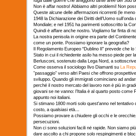
fuga dalle guerre che affliggono tante aree del Sud 
Non è affar nostro!
Abbiamo altri problemi!
Non possi
Queste alcune delle affermazioni ricorrenti (le meno bru
1948 la Dichiarazione dei Diritti dell’Uomo sull'ond
Mondiale; e nel 1951 ha parimenti sottoscritto la Conv
Quindi è affare anche nostro. Vogliamo far finta di 
La nostra penisola in origine era parte del Continen
come un ponte. Possiamo ignorare la geografia?
Il Regolamento Europeo “Dublino II” prevede che lo
Stato in cui il richiedente asilo ha messo piede per 
Berlusconi, sostenuto dalla Lega Nord, a sottoscrive
Come osserva il sociologo Ilvo Diamanti su
La Repu
"passaggio" verso altri Paesi che offrono prospettive
sviluppo. Quando gli immigrati cominciano ad andar
perché il nostro mercato del lavoro non è più in grado 
giovani se ne vanno: l’Italia è al quarto posto come
appunto noi italiani.
Si stimano 1800 morti solo quest’anno nel tentativo d
costo, a qualsiasi età…
Possiamo provare a chiudere gli occhi e le orecchie,
persecuzioni.
Non ci sono soluzioni facili né rapide. Non siamo p
dare ascolto a chi propone solo respingimenti e blocc