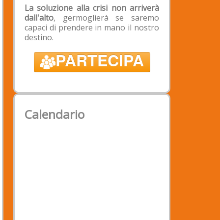
Intestazione: Associazione
La soluzione alla crisi non arriverà
Padova2020
dall'alto
, germoglierà se saremo
Banca: Banca Popolare Etica -
capaci di prendere in mano il nostro
Filiale di Padova
destino.
IBAN: IT 39 X 03599 01899
PARTECIPA
050188529290
BIC/SWIFT: CCRTIT2TXXX;
Calendario