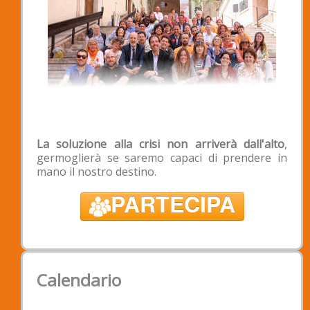
determinazione e la partecipazione di tutti.
Sostienici!
Intestazione: Associazione Padova2020
Banca: Banca Popolare Etica - Filiale di
Padova
IBAN: IT 39 X 03599 01899 050188529290
BIC/SWIFT: CCRTIT2TXXX;
La soluzione alla crisi non arriverà dall'alto
,
germoglierà se saremo capaci di prendere in
mano il nostro destino.
PARTECIPA
Calendario