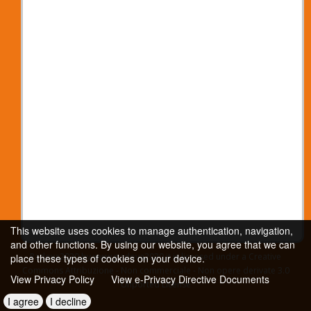
This website uses cookies to manage authentication, navigation,
and other functions. By using our website, you agree that we can
Padova2020 by www.padova2020.it is licensed under a Creative
place these types of cookies on your device.
Commons Attribuzione - Non commerciale - Non opere derivate 3.0
View Privacy Policy
View e-Privacy Directive Documents
Unported License
I agree
I decline