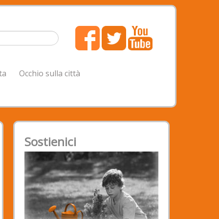
ta
Occhio sulla città
Sostienici