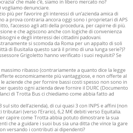
tocrazia’ che male c’è, siamo in libero mercato no?
0 vogliamo denunciare.
o più per favorire gli interessi di un’azienda amica di
fino a prova contraria ancora oggi sono i proprietari di APS
to, l’accesso agli atti della procedura, per capirne di più.
fusione e che agiscono anche con logiche di convenienza
bisogni e degli interessi dei cittadini padovani.
e stranamente si scomoda da Roma per un appalto di soli
ttà di Busitalia questo sarà il primo di una lunga serie?)?
ssessore Grigoletto hanno verificato i suoi requisiti? Se
l massimo ribasso (contrariamente a quanto dice la legge
offerte economicamente più vantaggiose, e non offerte al
le aziende che per fornire bassi costi spesso non sono in
.; per questo ogni azienda deve fornire il DURC (Documento
lanci di Trotta Bus ci chiediamo come abbia fatto ad
sul sito dell’azienda), di cui quasi 3 con INPS e affini (non
 tributari (verso l’Erario), 6,2 M€ debiti verso Equitalia.
per capire come Trotta abbia potuto dimostrare la sua
nti che a guidare i suoi bus sia una ditta che vince la gare
n versando i contributi ai dipendenti?