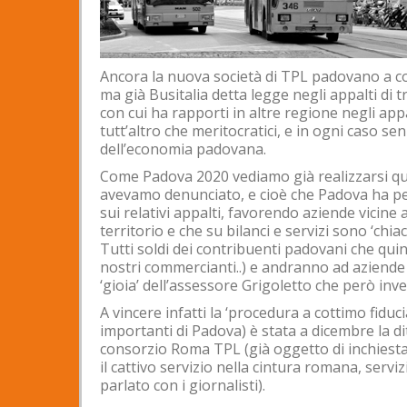
Ancora la nuova società di TPL padovano a con
ma già Busitalia detta legge negli appalti di
con cui ha rapporti in altre regione negli appal
tutt’altro che meritocratici, e in ogni caso se
dell’economia padovana.
Come Padova 2020 vediamo già realizzarsi qu
avevamo denunciato, e cioè che Padova ha per
sui relativi appalti, favorendo aziende vicine
territorio e che su bilanci e servizi sono ‘chiac
Tutti soldi dei contribuenti padovani che qui
nostri commercianti..) e andranno ad aziende
‘gioia’ dell’assessore Grigoletto che però inv
A vincere infatti la ‘procedura a cottimo fiduci
importanti di Padova) è stata a dicembre la di
consorzio Roma TPL (già oggetto di inchiesta
il cattivo servizio nella cintura romana, servi
parlato con i giornalisti).