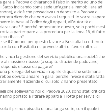
a gara a Padova dichiarando il falso in merito ad uno dei
 di Sacco indicando come sede un’agenzia immobiliare ad
nnone), e cioè che possedeva un deposito a Padova o
ettata dicendo che non aveva i requisiti. Io vorrei sapere
re in base al Codice degli Appalti, all’Autorità di
ichiarazione? E perché nonostante questo, solo pochi mesi
ta a partecipare alla procedura per la linea 16, di fatto
ssimo ribasso?
re se il Comune per questo favore a Busitalia ha ottenuto
ordo con Busitalia ne prevede altri di favori (oltre a
 vinca la gestione del servizio pubblico una società che
re al massimo ribasso (a scapito di aziende padovane)
, stipendi, e tasse da pagare?
e una proroga del servizio in aprile di qualche settimana,
vrebbe dovuto andare in gara, perché invece è stata fatta
itrariamente 4 aziende di cui solo 2 hanno presentato
elli che solleviamo noi di Padova 2020, sono stati criticati
hanno portato a ritirare appalti a Trotta per servizi di
o il primo episodio di una lunga serie, con il quale i