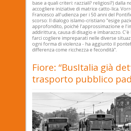
base a quali criteri: razziali? religiosi?) dal
accogliere iniziative di matrice catto-lica. V
Francesco all'udienza per i 50 anni del Pontific
scorso: Il dialogo islamo-cristiano "esige p
approfondito, poiché l'approssimazione e l'
addirittura, causa di disagio e imbarazzo. C'
farci cogliere impreparati nelle diverse situaz
ogni forma di violenza - ha aggiunto il pontefi
differenza come ricchezza e fecondità".
Fiore: “BusItalia già de
trasporto pubblico pa