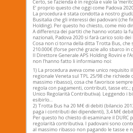
Certo, se l’azienda è in regola e vale la ‘meri
E’ proprio questo che oggi come Padova 202
La procedura è stata condotta a nostro giudizi
Busitalia che gli interessi dei padovani (che 
Holding). Per questo ho chiesto, come mio dirit
A differenza dei partiti che hanno votato la 
nazionali, Padova 2020 si farà carico solo dei 
Cosa non ci torna della ditta Trotta Bus, ch
210.000€ (forse perché grazie allo sbarco in ci
Il Direttore Generale APS Holding Rovini e l’A
non l’hanno fatto li informiamo noi:
1) La procedura aveva come unico requisito i
regionale Veneta sul TPL 25/98 che richiede 
massimo ribasso), cosa che favorisce sempre 
regola con pagamenti, contributi, tasse etc.
Unico Regolarità Contributiva). Leggendo i bi
esibirlo…
2) Trotta Bus ha 20 M€ di debiti (bilancio 2013 
paga i contributi dei dipendenti), 3,4 M€ debiti
Per questo ho chiesto di esaminare il DURC 
regolarità contributiva. I padovani sono conte
al massimo ribasso non pagando le tasse e no