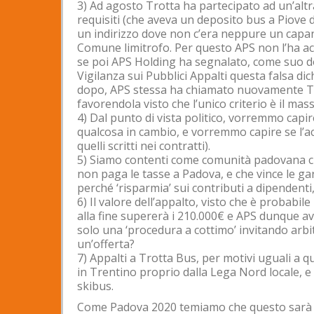
3) Ad agosto Trotta ha partecipato ad un’altr
requisiti (che aveva un deposito bus a Piove
un indirizzo dove non c’era neppure un capa
Comune limitrofo. Per questo APS non l’ha acc
se poi APS Holding ha segnalato, come suo dove
Vigilanza sui Pubblici Appalti questa falsa d
dopo, APS stessa ha chiamato nuovamente Trot
favorendola visto che l’unico criterio è il ma
4) Dal punto di vista politico, vorremmo capi
qualcosa in cambio, e vorremmo capire se l’acc
quelli scritti nei contratti).
5) Siamo contenti come comunità padovana che
non paga le tasse a Padova, e che vince le ga
perché ‘risparmia’ sui contributi a dipendenti
6) Il valore dell’appalto, visto che è probabil
alla fine supererà i 210.000€ e APS dunque a
solo una ‘procedura a cottimo’ invitando arb
un’offerta?
7) Appalti a Trotta Bus, per motivi uguali a qu
in Trentino proprio dalla Lega Nord locale, e 
skibus.
Come Padova 2020 temiamo che questo sarà sol