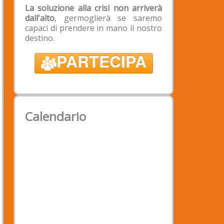
Intestazione: Associazione
La soluzione alla crisi non arriverà
Padova2020
dall'alto
, germoglierà se saremo
Banca: Banca Popolare Etica -
capaci di prendere in mano il nostro
Filiale di Padova
destino.
IBAN: IT 39 X 03599 01899
PARTECIPA
050188529290
BIC/SWIFT: CCRTIT2TXXX;
Calendario