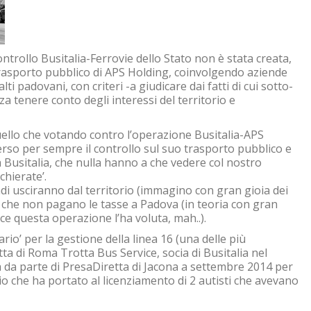
trollo Busitalia-Ferrovie dello Stato non è stata creata,
 trasporto pubblico di APS Holding, coinvolgendo aziende
ti padovani, con criteri -a giudicare dai fatti di cui sotto-
nza tenere conto degli interessi del territorio e
ello che votando contro l’operazione Busitalia-APS
so per sempre il controllo sul suo trasporto pubblico e
 a Busitalia, che nulla hanno a che vedere col nostro
chierate’.
ndi usciranno dal territorio (immagino con gran gioia dei
 che non pagano le tasse a Padova (in teoria con gran
ece questa operazione l’ha voluta, mah..).
ario’ per la gestione della linea 16 (una delle più
tta di Roma Trotta Bus Service, socia di Busitalia nel
 da parte di PresaDiretta di Jacona a settembre 2014 per
zio che ha portato al licenziamento di 2 autisti che avevano