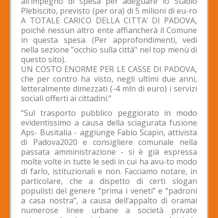
all’impegno di spesa per adeguare lo Stadio
Plebiscito, previsto (per ora) di 5 milioni di eu-ro
A TOTALE CARICO DELLA CITTA’ DI PADOVA,
poiché nessun altro ente affiancherà il Comune
in questa spesa. (Per approfondimenti, vedi
nella sezione "occhio sulla città" nel top menù di
questo sito).
UN COSTO ENORME PER LE CASSE DI PADOVA,
che per contro ha visto, negli ultimi due anni,
letteralmente dimezzati (-4 mln di euro) i servizi
sociali offerti ai cittadini.”
“Sul trasporto pubblico peggiorato in modo
evidentissimo a causa della sciagurata fusione
Aps- Busitalia - aggiunge Fabio Scapin, attivista
di Padova2020 e consigliere comunale nella
passata amministrazione - si è già espressa
molte volte in tutte le sedi in cui ha avu-to modo
di farlo, istituzionali e non. Facciamo notare, in
particolare, che a dispetto di certi slogan
populisti del genere “prima i veneti” e “padroni
a casa nostra”, a causa dell’appalto di oramai
numerose linee urbane a società private